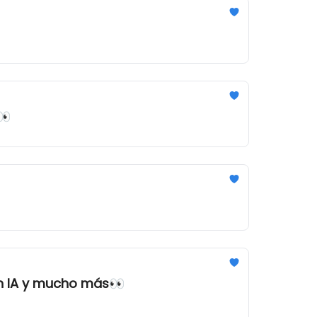
👀
n IA y mucho más👀