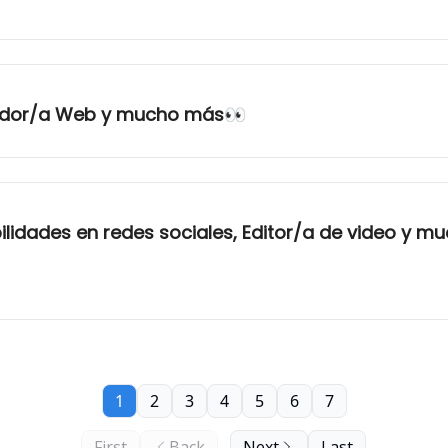
llador/a Web y mucho más👀
lidades en redes sociales, Editor/a de video y m
1
2
3
4
5
6
7
First
Back
Next
Last