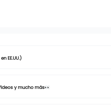
 en EE.UU.)
e Videos y mucho más👀