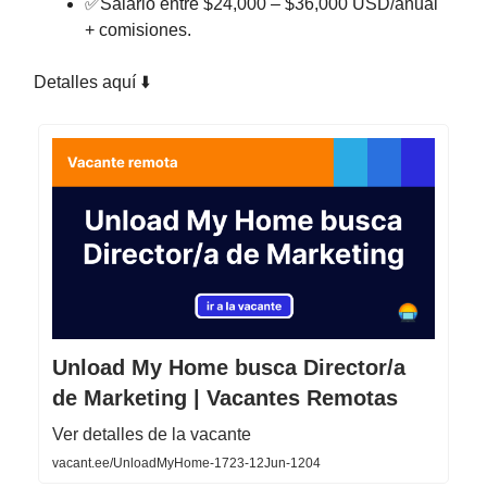
✅Salario entre $24,000 – $36,000 USD/anual
+ comisiones.
Detalles aquí ⬇️
Unload My Home busca Director/a
de Marketing | Vacantes Remotas
Ver detalles de la vacante
vacant.ee/UnloadMyHome-1723-12Jun-1204