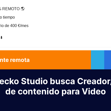
 REMOTO 🌎
o tiempo
io de 400 €/mes
⬇️