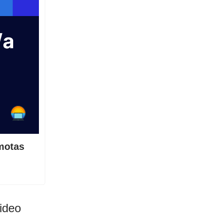
motas
ideo