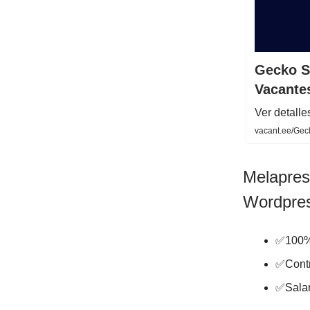
Gecko S
Vacante
Ver detalle
vacant.ee/Ge
Melapres
Wordpre
✅100%
✅Contr
✅Salar