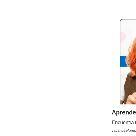
Aprende
Encuentra u
vacant.ee/prep