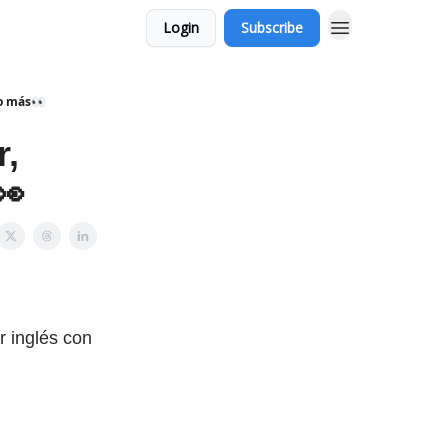
Login
Subscribe
o más👀
r,
👀
r inglés con