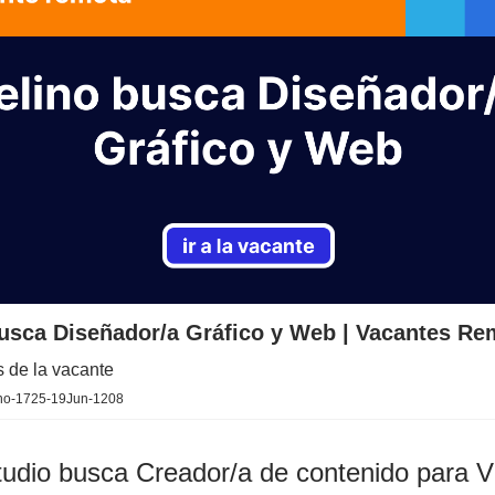
busca Diseñador/a Gráfico y Web | Vacantes Re
s de la vacante
ino-1725-19Jun-1208
udio busca Creador/a de contenido para V