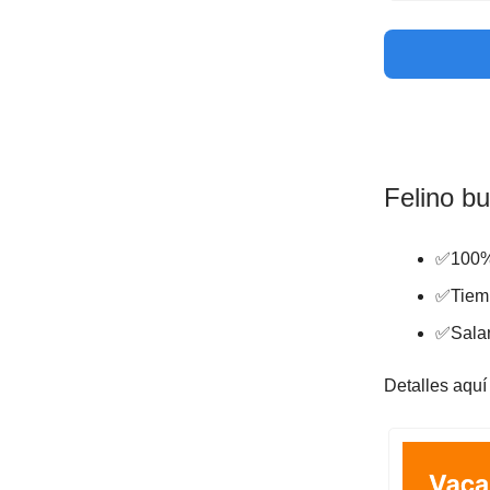
Felino b
✅100%
✅Tiem
✅Salar
Detalles aquí 