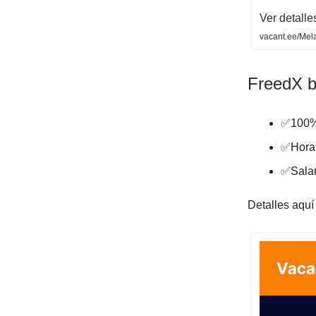
Ver detalle
vacant.ee/Mel
FreedX b
✅100%
✅Horar
✅Salar
Detalles aquí 