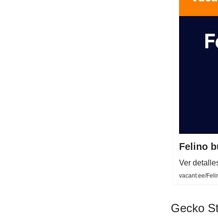
Felino 
Ver detalle
vacant.ee/Fel
Gecko St