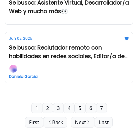
Se busca: Asistente Virtual, Desarrollador/a
Web y mucho más👀
Jun 02, 2025
Se busca: Reclutador remoto con
habilidades en redes sociales, Editor/a de
video y mucho más👀
Daniela Garcia
1
2
3
4
5
6
7
First
Back
Next
Last